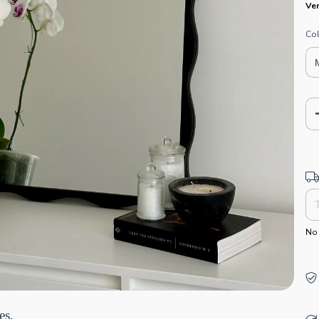
Ver
Co
Ent
No 
es.