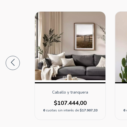
Caballo y tranquera
,00
$107.444,00
$17.907,33
6
cuotas sin interés de
$17.907,33
6