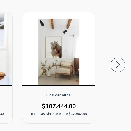
Dos caballos
$107.444,00
$1
,33
6
cuotas sin interés de
$17.907,33
6
cuotas s