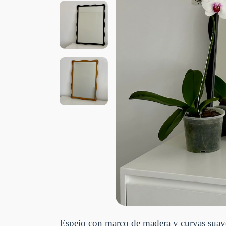
Espejo con marco de madera y curvas suav