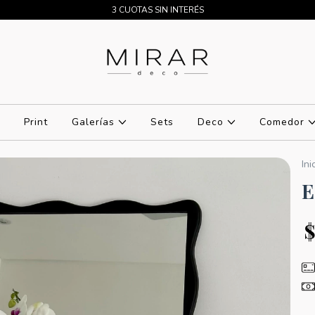
3 CUOTAS SIN INTERÉS
Print
Galerías
Sets
Deco
Comedor
Ini
E
$