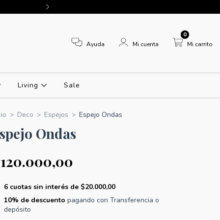
10% OFF CON TRANSFEREN
0
Ayuda
Mi cuenta
Mi carrito
Living
Sale
cio
>
Deco
>
Espejos
>
Espejo Ondas
spejo Ondas
120.000,00
6
cuotas sin interés de
$20.000,00
10% de descuento
pagando con Transferencia o
depósito