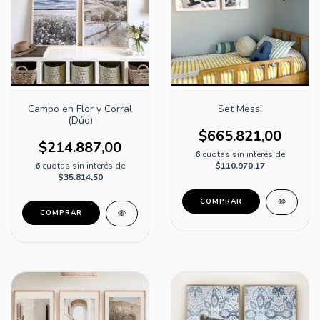
Campo en Flor y Corral
Set Messi
(Dúo)
$665.821,00
$214.887,00
6
cuotas sin interés de
6
cuotas sin interés de
$110.970,17
$35.814,50
COMPRAR