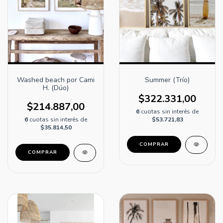
Washed beach por Cami
Summer (Trío)
H. (Dúo)
$322.331,00
$214.887,00
6
cuotas sin interés de
6
cuotas sin interés de
$53.721,83
$35.814,50
COMPRAR
COMPRAR