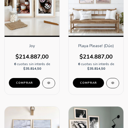
Joy
Playa Please! (Dúo)
$214.887,00
$214.887,00
6
cuotas sin interés de
6
cuotas sin interés de
$35.814,50
$35.814,50
COMPRAR
COMPRAR